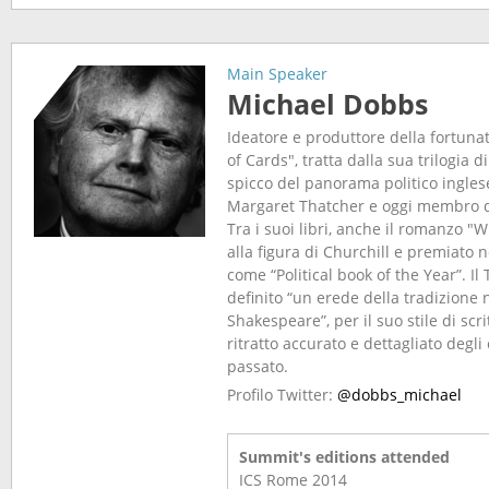
Main Speaker
Michael Dobbs
Ideatore e produttore della fortunata
of Cards"
, tratta dalla sua trilogia di
spicco del panorama politico inglese
Margaret Thatcher e oggi membro d
Tra i suoi libri, anche il romanzo "
W
alla figura di Churchill e premiato 
come “Political book of the Year”. Il
definito “un erede della tradizione 
Shakespeare”, per il suo stile di scr
ritratto accurato e dettagliato degli 
passato.
Profilo Twitter:
@dobbs_michael
Summit's editions attended
ICS Rome
2014