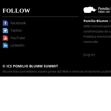
FOLLOW
Pomilio Blumm
è
Facebook
della comunicazione
Twitter
caratterizzata da u
Pubblica Amministr
YouTube
nazionale.
Linkedin
[Log-in]
© ICS POMILIO BLUMM SUMMIT
Alcune foto potrebbero essere prese dal Web e ritenute di dominio pubblico