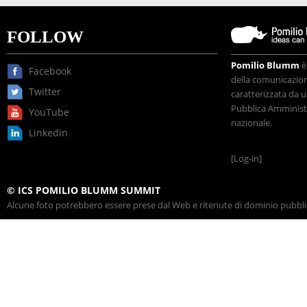
FOLLOW
Pomilio Blumm
è
Facebook
della comunicazione
Twitter
caratterizzata da u
Pubblica Amministr
YouTube
nazionale.
Linkedin
[Log-in]
© ICS POMILIO BLUMM SUMMIT
Alcune foto potrebbero essere prese dal Web e ritenute di dominio pubblico