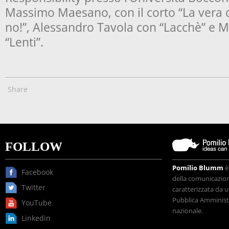
Massimo Maesano, con il corto “La vera d
no!”, Alessandro Tavola con “Lacchè” e 
“Lenti”.
Share
FOLLOW
Pomilio Blumm
è
Facebook
della comunicazione
Twitter
caratterizzata da u
Pubblica Amministr
YouTube
nazionale.
Linkedin