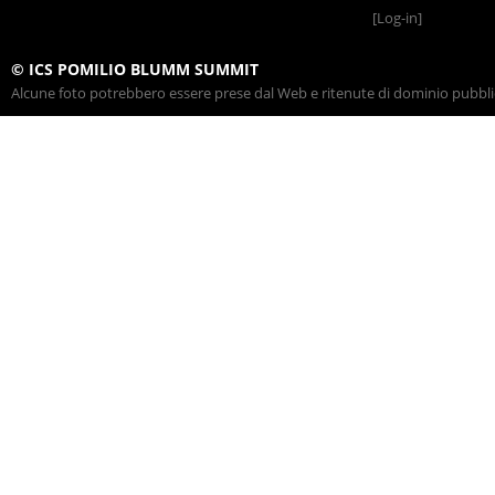
[Log-in]
© ICS POMILIO BLUMM SUMMIT
Alcune foto potrebbero essere prese dal Web e ritenute di dominio pubblico