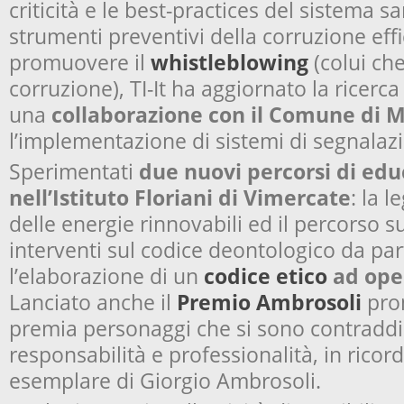
criticità e le
best-practices
del sistema sa
strumenti preventivi della corruzione effic
promuovere il
whistleblowing
(colui che
corruzione), TI-It ha aggiornato la ricerca
una
collaborazione con il Comune di M
l’implementazione di sistemi di segnalaz
Sperimentati
due nuovi percorsi di educ
nell’Istituto Floriani di Vimercate
: la l
delle energie rinnovabili ed il percorso s
interventi sul codice deontologico da part
l’elaborazione di un
codice etico
ad oper
Lanciato anche il
Premio Ambrosoli
prom
premia personaggi che si sono contraddist
responsabilità e professionalità, in ricord
esemplare di Giorgio Ambrosoli.