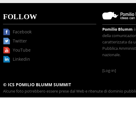
FOLLOW
Pomilio Blumm
è
Facebook
della comunicazione
Twitter
caratterizzata da u
Pubblica Amministr
YouTube
nazionale.
Linkedin
[Log-in]
© ICS POMILIO BLUMM SUMMIT
Alcune foto potrebbero essere prese dal Web e ritenute di dominio pubblico