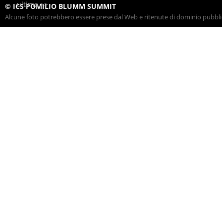
ultima >>
© ICS POMILIO BLUMM SUMMIT
Alcune foto potrebbero essere prese dal Web e ritenute di dominio pubblico