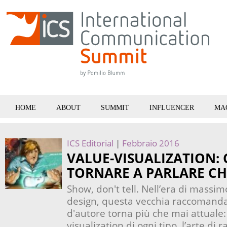
HOME
ABOUT
SUMMIT
INFLUENCER
MA
ICS Editorial
|
Febbraio 2016
VALUE-VISUALIZATION:
TORNARE A PARLARE C
Show, don't tell. Nell’era di massim
design, questa vecchia raccomandaz
d'autore torna più che mai attuale: 
visualization di ogni tipo, l’arte d