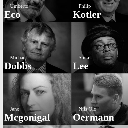
Umberto
Philip
Eco
Kotler
Michael
Spike
Dobbs
Lee
Jane
Nils Ole
Mcgonigal
Oermann