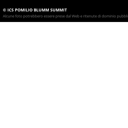
© ICS POMILIO BLUMM SUMMIT
Alcune foto potrebbero essere prese dal Web e ritenute di dominio pubblico