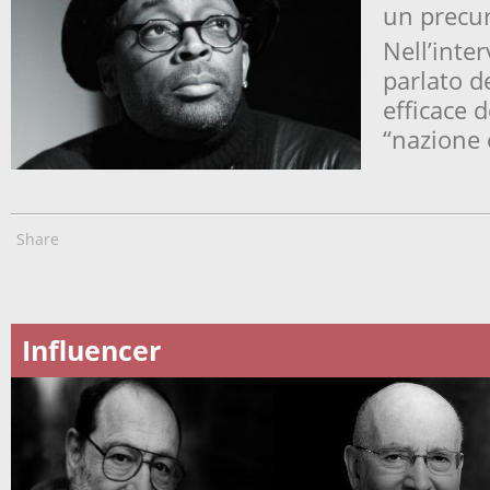
un precur
Nell’inte
parlato d
efficace d
“nazione 
Share
Influencer