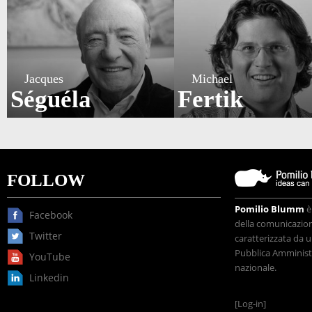
Jacques
Michael
Séguéla
Fertik
FOLLOW
Pomilio Blumm
è
Facebook
della comunicazione
Twitter
caratterizzata da u
Pubblica Amministr
YouTube
nazionale.
Linkedin
[Log-in]