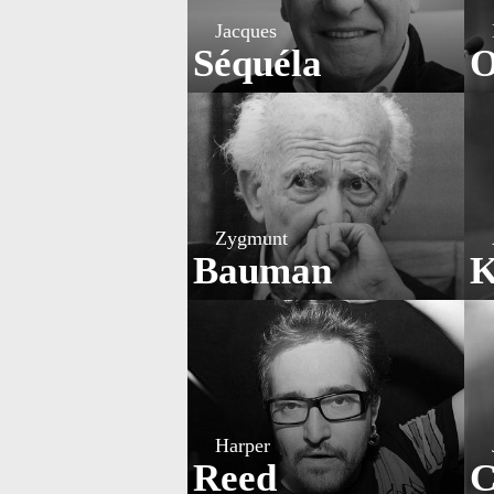
Jacques
Séquéla
O
Zygmunt
Bauman
K
Harper
Reed
C