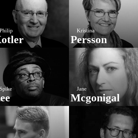
Philip
Kristina
otler
Persson
Spike
Jane
ee
Mcgonigal