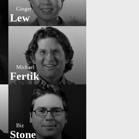
Ginger
Lew
Michael
Fertik
Biz
Stone