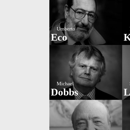
Umberto
Eco
K
Michael
Dobbs
L