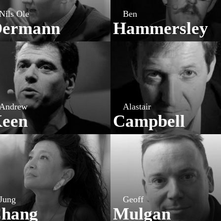
Nils Ole
Ben
ermann
Hammersley
Andrew
Alastair
een
Campbell
Jung
Geoff
hang
Mulgan