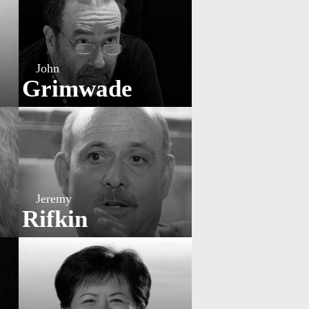
John
Grimwade
Jeremy
Rifkin