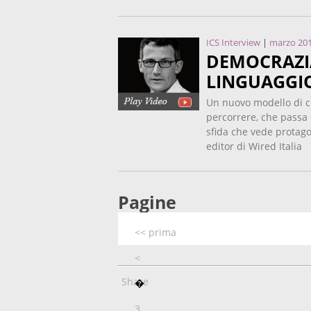
ICS Interview
|
marzo 20
DEMOCRAZIA
LINGUAGGIO
Un nuovo modello di c
percorrere, che passa 
sfida che vede protago
editor di Wired Italia
Pagine
<< prima
<
Share
�
3