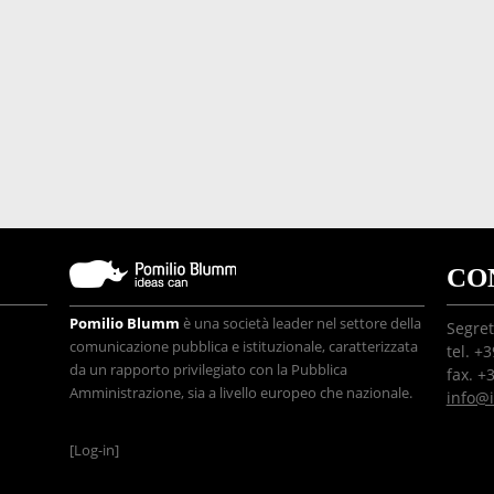
CO
Pomilio Blumm
è una società leader nel settore della
Segret
comunicazione pubblica e istituzionale, caratterizzata
tel. +
da un rapporto privilegiato con la Pubblica
fax. +
Amministrazione, sia a livello europeo che nazionale.
info@
[Log-in]