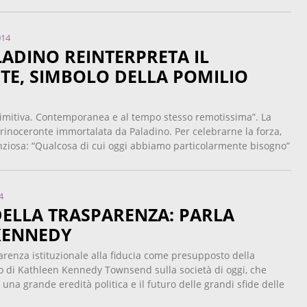
014
ADINO REINTERPRETA IL
TE, SIMBOLO DELLA POMILIO
rimitiva. Contemporanea e al tempo stesso remotissima”. La
rinoceronte immortalata da Paladino. Per celebrarne la forza,
nziosa: “Qualcosa di cui oggi abbiamo particolarmente bisogno”
4
DELLA TRASPARENZA: PARLA
KENNEDY
arenza istituzionale alla fiducia come presupposto della
o di Kathleen Kennedy Townsend sulla società di oggi, che
 una grande eredità politica e il futuro delle grandi sfide delle