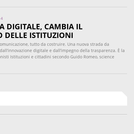
14
 DIGITALE, CAMBIA IL
 DELLE ISTITUZIONI
omunicazione, tutto da costruire. Una nuova strada da
dall’innovazione digitale e dall’impegno della trasparenza. È la
nisti Istituzioni e cittadini secondo Guido Romeo, science