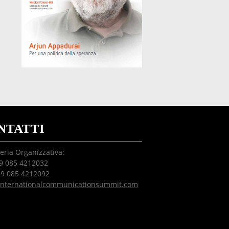
NTATTI
eria Organizzativa:
39 085 4212032
39 085 4212092
internationalcommunicationsummit.com