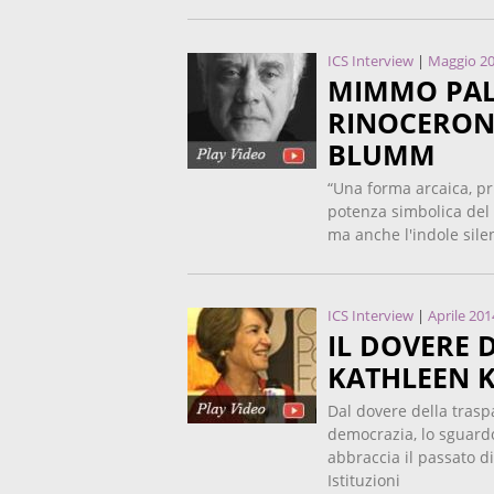
ICS Interview
|
Maggio 2
MIMMO PAL
RINOCERON
BLUMM
“Una forma arcaica, p
potenza simbolica del 
ma anche l'indole sile
ICS Interview
|
Aprile 201
IL DOVERE 
KATHLEEN 
Dal dovere della trasp
democrazia, lo sguard
abbraccia il passato di
Istituzioni